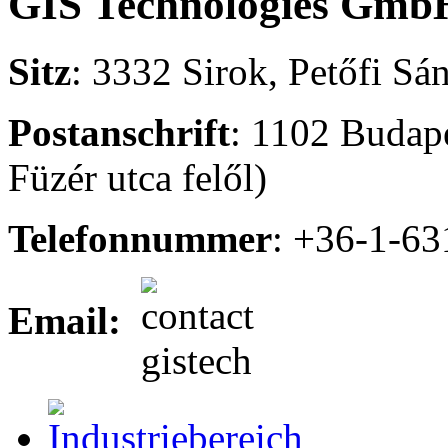
GIS Technologies
Gmb
Sitz
: 3332 Sirok, Petőfi Sá
Postanschrift
: 1102 Budapes
Füzér utca felől)
Telefonnummer
: +36-1-6
Email: