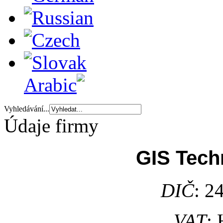
Vyhledávání...
Údaje firmy
GIS Techn
DIČ
: 2
VAT
: