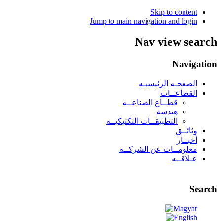
Skip to content
Jump to main navigation and login
Nav view search
Navigation
الصفحـه الرئيسيـه
القطاعــات
قطــاع الصناعــه
هندسة
التطبيقــات التكتيكيــه
وثائــق
أخبــار
معلومــات عن الشركــه
عـلاقــه
Search