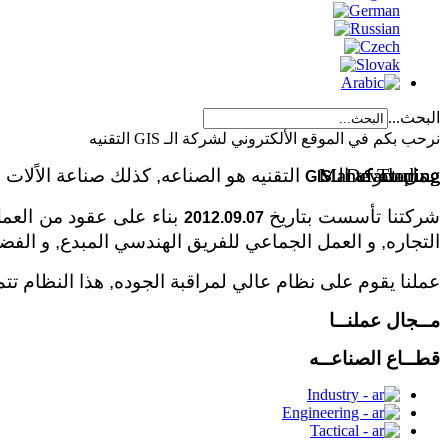
البحث...
نرحب بكم في الموقع الألكتروني لشركة الـ GIS التقنيه
Manufacturing
Manufacturing
Developing
Trading
عمل شركة الـ
التقنيه هو الصناعه, كذلك صناعة الاًلات 
GIS
شركتنا تأسست بتاريخ
بناء على عقود من العمل
2012.09.07
التجاره, و العمل الجماعي للفريق الهندسي المبدع, و الفضل
عملنا يقوم على نظام عالي لمراقبة الجوده, هذا النظام تتم
مــجال عملنــا
قطــاع الصناعــه